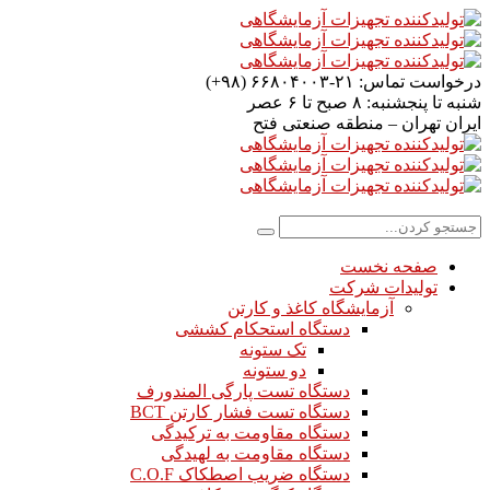
درخواست تماس:
۲۱-۶۶۸۰۴۰۰۳ (۹۸+)
شنبه تا پنجشنبه:
۸ صبح تا ۶ عصر
ایران
تهران – منطقه صنعتی فتح
صفحه نخست
تولیدات شرکت
آزمایشگاه کاغذ و کارتن
دستگاه استحکام کششی
تک ستونه
دو ستونه
دستگاه تست پارگی المندورف
دستگاه تست فشار کارتن BCT
دستگاه مقاومت به ترکیدگی
دستگاه مقاومت به لهیدگی
دستگاه ضریب اصطکاک C.O.F