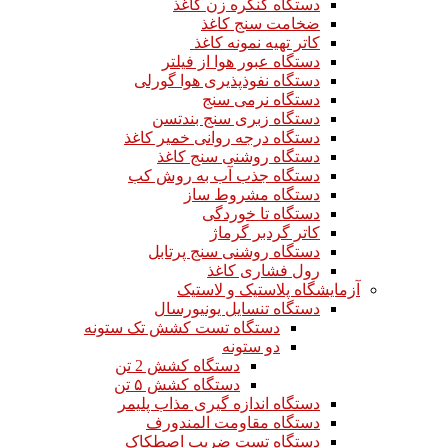
دستگاه کنگره زن کاغذ
ضخامت سنج کاغذ
کاتر تهیه نمونه کاغذ
دستگاه عبور هوا از فیلتر
دستگاه نفوذپذیری هوا گورلی
دستگاه نرمی سنج
دستگاه زبری سنج بندتسن
دستگاه درجه روانی خمیر کاغذ
دستگاه روشنی سنج کاغذ
دستگاه جذب آب به روش کب
دستگاه مشروط ساز
دستگاه تا خوردگی
کاتر گردبر گرماژ
دستگاه روشنی سنج پرتابل
رول فشاری کاغذ
آزمایشگاه پلاستیک و لاستیک
دستگاه تنسایل یونیورسال
دستگاه تست کشش تک ستونه
دو ستونه
دستگاه کشش 2 تن
دستگاه کشش ۵ تن
دستگاه اندازه گیری مذاب پلیمر
دستگاه مقاومت المندورف
دستگاه تست ضریب اصطکاک