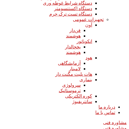
دستگاه شرایط غوطه وری
دستگاه اکستنسومتر
دستگاه تست ترک چرم
تجهیزات عمومی
آون
فن‌دار
هوشمند
انکوباتور
یخچالدار
هوشمند
هود
آزمایشگاهی
لامینار​​​​​​​
هات پلیت مگنت دار​​​​​​​
بنماری
سرولوژی
ترموستاتیک
کوره الکتریکی
سانتریفیوژ
درباره ما
تماس با ما
مشاوره فنی
مشاوره فنی