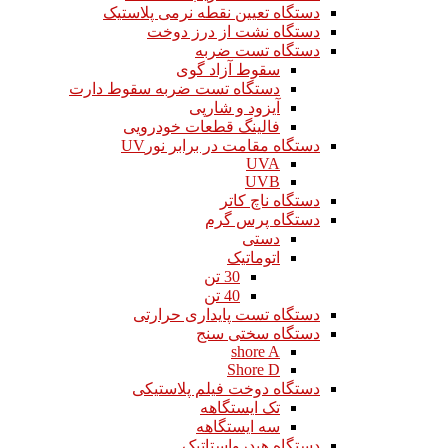
دستگاه تعیین نقطه نرمی پلاستیک
دستگاه نشت از درز دوخت
دستگاه تست ضربه
سقوط آزاد گوی
دستگاه تست ضربه سقوط دارت
آیزود و شارپی
فالینگ قطعات خودرویی
دستگاه مقامت در برابر نورUV
UVA
UVB
دستگاه ناچ کاتر
دستگاه پرس گرم
دستی
اتوماتیک
30 تن
40 تن
دستگاه تست پایداری حرارتی
دستگاه سختی سنج
shore A
Shore D
دستگاه دوخت فیلم پلاستیکی
تک ایستگاهه
سه ایستگاهه
دستگاه هیدرواستاتیک