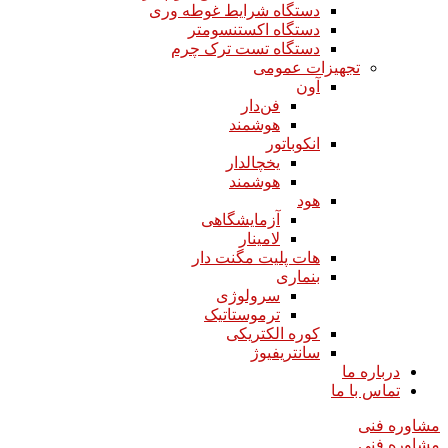
دستگاه شرایط غوطه وری
دستگاه اکستنسومتر
دستگاه تست ترک چرم
تجهیزات عمومی
آون
فن‌دار
هوشمند
انکوباتور
یخچالدار
هوشمند
هود
آزمایشگاهی
لامینار​​​​​​​
هات پلیت مگنت دار​​​​​​​
بنماری
سرولوژی
ترموستاتیک
کوره الکتریکی
سانتریفیوژ
درباره ما
تماس با ما
مشاوره فنی
مشاوره فنی