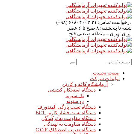
درخواست تماس:
۲۱-۶۶۸۰۴۰۰۳ (۹۸+)
شنبه تا پنجشنبه:
۸ صبح تا ۶ عصر
ایران
تهران – منطقه صنعتی فتح
صفحه نخست
تولیدات شرکت
آزمایشگاه کاغذ و کارتن
دستگاه استحکام کششی
تک ستونه
دو ستونه
دستگاه تست پارگی المندورف
دستگاه تست فشار کارتن BCT
دستگاه مقاومت به ترکیدگی
دستگاه مقاومت به لهیدگی
دستگاه ضریب اصطکاک C.O.F