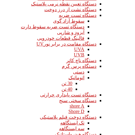
دستگاه تعیین نقطه نرمی پلاستیک
دستگاه نشت از درز دوخت
دستگاه تست ضربه
سقوط آزاد گوی
دستگاه تست ضربه سقوط دارت
آیزود و شارپی
فالینگ قطعات خودرویی
دستگاه مقامت در برابر نورUV
UVA
UVB
دستگاه ناچ کاتر
دستگاه پرس گرم
دستی
اتوماتیک
30 تن
40 تن
دستگاه تست پایداری حرارتی
دستگاه سختی سنج
shore A
Shore D
دستگاه دوخت فیلم پلاستیکی
تک ایستگاهه
سه ایستگاهه
دستگاه هیدرواستاتیک