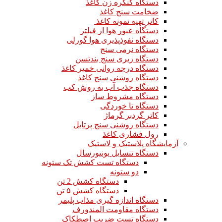
دستگاه کنگره زن کاغذ
ضخامت سنج کاغذ
کاتر تهیه نمونه کاغذ
دستگاه عبور هوا از فیلتر
دستگاه نفوذپذیری هوا گورلی
دستگاه نرمی سنج
دستگاه زبری سنج بندتسن
دستگاه درجه روانی خمیر کاغذ
دستگاه روشنی سنج کاغذ
دستگاه جذب آب به روش کب
دستگاه مشروط ساز
دستگاه تا خوردگی
کاتر گردبر گرماژ
دستگاه روشنی سنج پرتابل
رول فشاری کاغذ
آزمایشگاه پلاستیک و لاستیک
دستگاه تنسایل یونیورسال
دستگاه تست کشش تک ستونه
دو ستونه
دستگاه کشش 2 تن
دستگاه کشش ۵ تن
دستگاه اندازه گیری مذاب پلیمر
دستگاه مقاومت المندورف
دستگاه تست ضریب اصطکاک