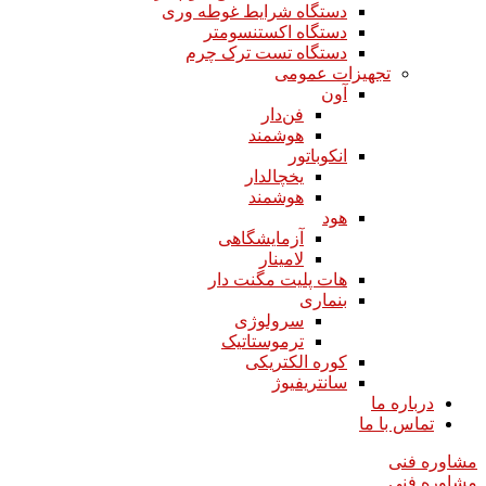
دستگاه شرایط غوطه وری
دستگاه اکستنسومتر
دستگاه تست ترک چرم
تجهیزات عمومی
آون
فن‌دار
هوشمند
انکوباتور
یخچالدار
هوشمند
هود
آزمایشگاهی
لامینار​​​​​​​
هات پلیت مگنت دار​​​​​​​
بنماری
سرولوژی
ترموستاتیک
کوره الکتریکی
سانتریفیوژ
درباره ما
تماس با ما
مشاوره فنی
مشاوره فنی