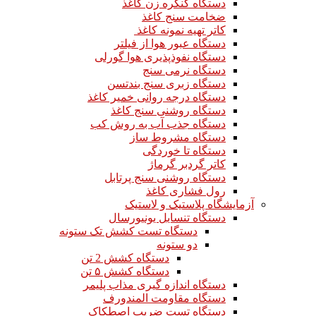
دستگاه کنگره زن کاغذ
ضخامت سنج کاغذ
کاتر تهیه نمونه کاغذ
دستگاه عبور هوا از فیلتر
دستگاه نفوذپذیری هوا گورلی
دستگاه نرمی سنج
دستگاه زبری سنج بندتسن
دستگاه درجه روانی خمیر کاغذ
دستگاه روشنی سنج کاغذ
دستگاه جذب آب به روش کب
دستگاه مشروط ساز
دستگاه تا خوردگی
کاتر گردبر گرماژ
دستگاه روشنی سنج پرتابل
رول فشاری کاغذ
آزمایشگاه پلاستیک و لاستیک
دستگاه تنسایل یونیورسال
دستگاه تست کشش تک ستونه
دو ستونه
دستگاه کشش 2 تن
دستگاه کشش ۵ تن
دستگاه اندازه گیری مذاب پلیمر
دستگاه مقاومت المندورف
دستگاه تست ضریب اصطکاک