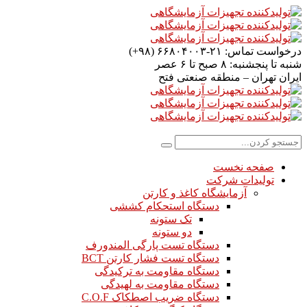
درخواست تماس:
۲۱-۶۶۸۰۴۰۰۳ (۹۸+)
شنبه تا پنجشنبه:
۸ صبح تا ۶ عصر
ایران
تهران – منطقه صنعتی فتح
صفحه نخست
تولیدات شرکت
آزمایشگاه کاغذ و کارتن
دستگاه استحکام کششی
تک ستونه
دو ستونه
دستگاه تست پارگی المندورف
دستگاه تست فشار کارتن BCT
دستگاه مقاومت به ترکیدگی
دستگاه مقاومت به لهیدگی
دستگاه ضریب اصطکاک C.O.F