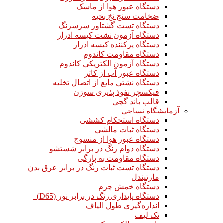
دستگاه عبور هوا از ماسک
ضخامت سنج نخ بخیه
دستگاه تست گشتاور سرسرنگ
دستگاه آزمون نشت کیسه ادرار
دستگاه پرکننده کیسه ادرار
دستگاه مقاومت کاندوم
دستگاه آزمون الکتریکی کاندوم
دستگاه عبور آب از کاتر
دستگاه نشتی مایع از اتصال تخلیه
فیکسچر نفوذ پذیری سوزن
قالب باند گچی
آزمایشگاه نساجی
دستگاه استحکام کششی
دستگاه ثبات مالشی
دستگاه عبور هوا از منسوج
دستگاه دوام رنگ در برابر شستشو
دستگاه مقاومت به پارگی
دستگاه تست ثبات رنگ در برابر عرق بدن
مارتیندل
دستگاه خمش چرم
دستگاه پایداری رنگ در برابر نور (D65)
اندازه‌گیری طول الیاف
تک لیف