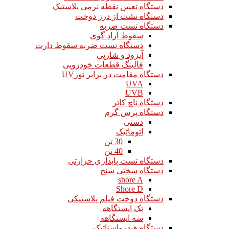
دستگاه تعیین نقطه نرمی پلاستیک
دستگاه نشت از درز دوخت
دستگاه تست ضربه
سقوط آزاد گوی
دستگاه تست ضربه سقوط دارت
آیزود و شارپی
فالینگ قطعات خودرویی
دستگاه مقامت در برابر نورUV
UVA
UVB
دستگاه ناچ کاتر
دستگاه پرس گرم
دستی
اتوماتیک
30 تن
40 تن
دستگاه تست پایداری حرارتی
دستگاه سختی سنج
shore A
Shore D
دستگاه دوخت فیلم پلاستیکی
تک ایستگاهه
سه ایستگاهه
دستگاه هیدرواستاتیک